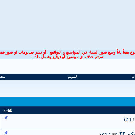
ع منعاً باتاً وضع صور النساء في المواضيع و التواقيع ,
أو نشر فيديوهات او صور فضا
سيتم حذف أي موضوع أو توقيع
يشمل ذلك
.
ات
التقويم
مشار
التقييم
)
2
1
سكن ؟؟
‏
)
3
2
1
(