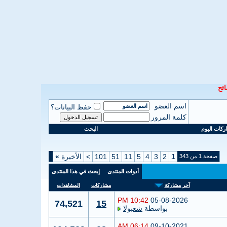
ئح
اسم العضو
حفظ البيانات؟
كلمة المرور
كات اليوم
البحث
1
2
3
4
5
11
51
101
>
الأخيرة
»
صفحة 1 من 343
أدوات المنتدى
إبحث في هذا المنتدى
آخر مشاركة
مشاركات
المشاهدات
10:42 PM
05-08-2026
74,521
15
بواسطة
شعبولا
06:14 AM
09-10-2021