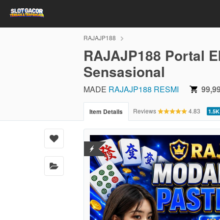
RAJAJP188
RAJAJP188 Portal E
Sensasional
MADE
RAJAJP188 RESMI
99,9
4.83
Reviews
4.83
Item Details
1.5K
stars