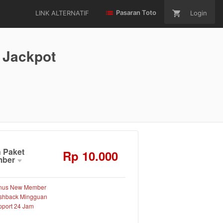
Pasaran Toto
LINK ALTERNATIF
Login
🇭🇰 Toto Hongkong (HK)
🇸🇬 Toto Singapore (SGP)
 Jackpot
🇦🇺 Toto Sydney (SDY)
🇲🇴 Toto Macau
h Paket
Rp
10.000
ber
10.000
mber Reguler
Aktif
Rp
nus New Member
mati semua pasaran toto resmi (HK, SGP, SDY,
shback Mingguan
pport 24 Jam
cau) dengan bonus harian dan cashback
arik.