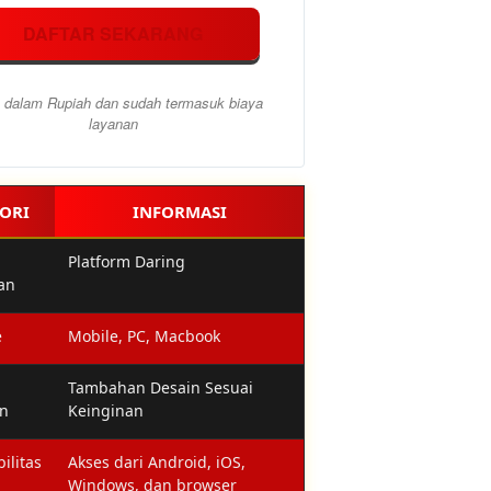
DAFTAR SEKARANG
50.000
mber VIP
Pilih
Rp
atkan layanan prioritas, bonus mingguan,
 dalam Rupiah dan sudah termasuk biaya
diksi eksklusif, dan support khusus dari tim
layanan
JAJP188.
ORI
INFORMASI
Platform Daring
an
e
Mobile, PC, Macbook
Tambahan Desain Sesuai
n
Keinginan
ilitas
Akses dari Android, iOS,
Windows, dan browser