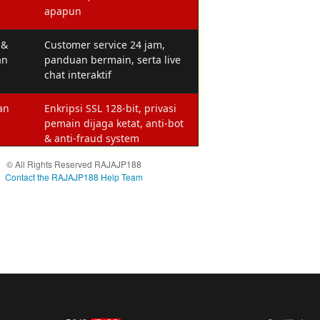
apapun
 &
Customer service 24 jam,
an
panduan bermain, serta live
chat interaktif
an
Enkripsi SSL 128-bit, privasi
pemain dijaga ketat, anti-bot
& anti-fraud system
© All Rights Reserved RAJAJP188
Contact the RAJAJP188 Help Team