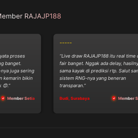
 Member RAJAJP188
-----
ata proses
“Live draw RAJAJP188 itu real time d
 banget.
fair banget. Nggak ada delay, hasilnya
a juga sering
sama kayak di prediksi rtp. Salut sam
kemarin bikin
sistem RNG-nya yang beneran
.”
transparan.”
Member Setia
Budi, Surabaya
Member Set