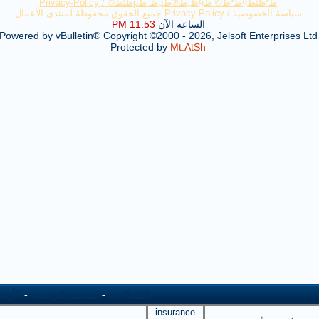
ط³ظٹط§ط³ط© ط§ظ„ط®طµظˆطµظٹط© /
Privacy-Policy
سياسة الخصوصية / Privacy-Policy جميع الحقوق محفوظة لمنتدى الأعمال
الساعة الآن
11:53 PM
Powered by vBulletin® Copyright ©2000 - 2026, Jelsoft Enterprises Ltd
Protected by
Mt.AtSh
الاتصال بنا
-
الصفحة الرئيسية
-
الأرش
insurance