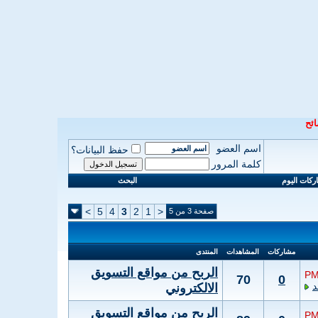
ئح
اسم العضو
حفظ البيانات؟
كلمة المرور
كات اليوم
البحث
>
5
4
3
2
1
<
صفحة 3 من 5
مشاركات
المشاهدات
المنتدى
الربح من مواقع التسويق
70
0
الالكتروني
الربح من مواقع التسويق